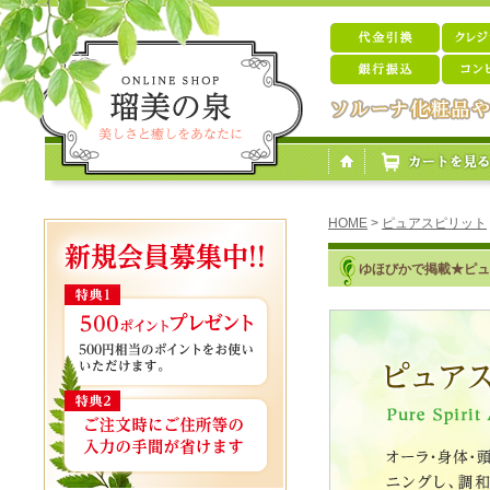
HOME
>
ピュアスピリット
ゆほびかで掲載★ピュ