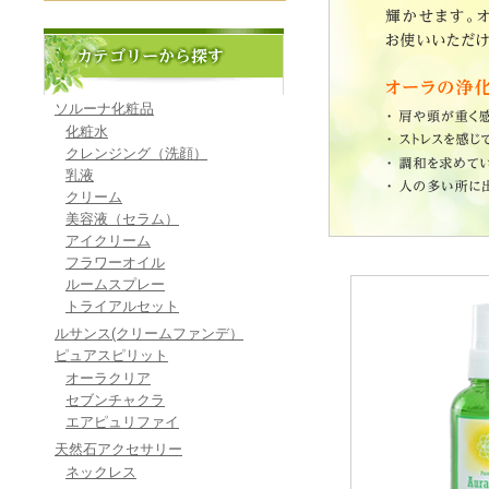
ソルーナ化粧品
化粧水
クレンジング（洗顔）
乳液
クリーム
美容液（セラム）
アイクリーム
フラワーオイル
ルームスプレー
トライアルセット
ルサンス(クリームファンデ）
ピュアスピリット
オーラクリア
セブンチャクラ
エアピュリファイ
天然石アクセサリー
ネックレス