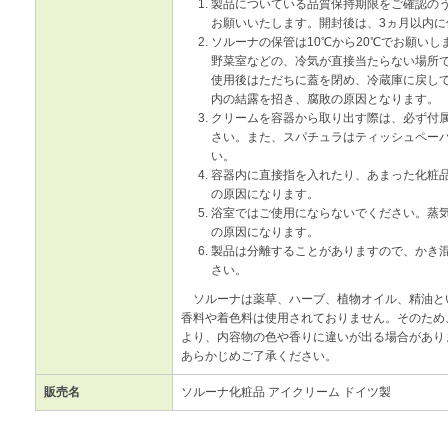
製品についている品質保持期限をご確認の
お願いいたします。開封後は、3ヵ月以内に
ソルーナの保管は10℃から20℃でお願い
野菜室などの、冷気が直接当たらない場所
使用後はただちに蓋を閉め、冷蔵庫に戻し
内の結露を招き、腐敗の原因となります。
クリームを容器から取り出す際は、必ず付
さい。また、スパチュラはティッシュペー
い。
容器内に直接指を入れたり、あまった化粧
の原因になります。
浴室ではご使用にならないでください。蒸
の原因になります。
製品は分離することがありますので、かき
さい。
ソルーナは薬草、ハーブ、植物オイル、精油と
香料や着色料は使用されておりません。そのため
より、内容物の色や香りに違いが出る場合があり
あらかじめご了承ください。
販売名
ソルーナ化粧品 アイクリーム ドイツ製