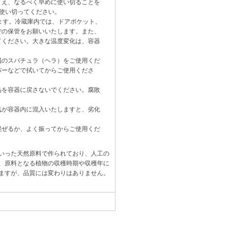
うえ、なるべく早めに使い切ることを
使い切ってください。
します。冷蔵庫内では、ドアポケット、
での保管をお願いいたします。また、
てください。大きな温度変化は、容器
属のスパチュラ（ヘラ）をご使用くだ
パーなどで拭いてからご使用くださ
品を容器に戻さないでください。腐敗
気が容器内に混入いたしますと、劣化
混ぜるか、よく振ってからご使用くだ
いった天然原料で作られており、人工の
、原料となる植物の収穫時期や収穫年に
ますが、品質には変わりはありません。